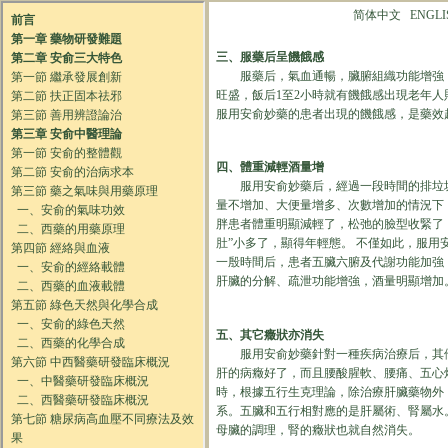
简体中文
ENGLI
三、服藥后呈饑餓感
服藥后，氣血通暢，臟腑組織功能增強，
旺盛，飯后1至2小時就有饑餓感出現老年
服用安俞妙藥的患者出現的饑餓感，是藥效
四、體重減輕酒量增
服用安俞妙藥后，經過一段時間的排垃
量不增加、大便量增多、次數增加的情況下
胖患者體重明顯減輕了，松弛的臉型收緊了
肚”小多了，顯得年輕態。 不僅如此，服用
一殷時間后，患者五臟六腑及代謝功能加強
肝臟的分解、疏泄功能增強，酒量明顯增加
五、其它癥狀亦消失
服用安俞妙藥針對一種疾病治療后，其他
肝的病癥好了，而且腰酸腥軟、腰痛、五心
時，根據五行生克理論，除治療肝臟藥物外
系。五臟和五行相對應的是肝屬術、腎屬水
母臟的調理，腎的癥狀也就自然消失。