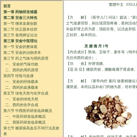
繁體中文
ENGL
【方 解】 《医学入门·问证》篇说：“肩
之气侵袭背部，则出现背部疼痛，甚则活动
补益肝肾之药为君，强筋壮骨。以活血舒筋
正祛邪，标本同治。
灵 腰 痛 丹 1号
【内含成分】熟地、五味子、麦冬等（纯中
无任何西药成分）。
【功 效】补肾强腰。
【适 应 症】腰肌劳损，腰酸痛属于肾虚者
【方 解】 《黄帝内经·素问·脉要精微论
属肾虚。本药以温补命门药物为君，培补肾