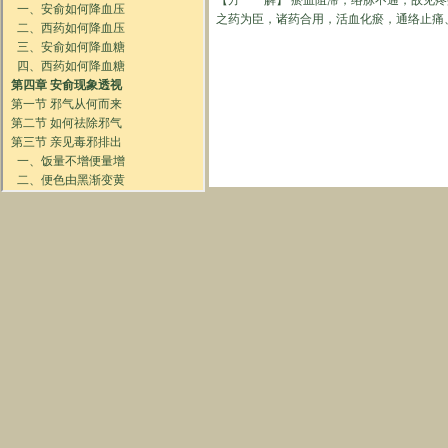
【方 解】
瘀血阻滞，络脉不通，故见疼
之药为臣，诸药合用，活血化瘀，通络止痛