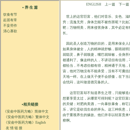
ENGLISH
上一篇
下一篇
世上的达官巨富，他们对音乐、女色、滋
穷；流逸无穷，身体怎能不被伤害呢？比如
靶；万物明美，用来侵害身体，其中必定有
长。
因此圣人创造万物的目的，是用来保全人
如果身体健全，人的精神就舒畅，眼睛就明
就聪灵，鼻子就嗅捷，嘴巴就味敏，全身所
都通利了。像这样的人，不讲话但有信用，
都恰当，不考虑但都有得，精神通于天地，
宙，他对万物没有不能承受，没有不可囊括
天地一样。在上做天子便不会骄傲，在下当
会忧闷，这叫做道德完备的人。
达官巨富却不知道养生之理，只能够造
想要享受太过，从哪里可得到呢？达官巨富
的关键；对肥肉美酒，一向暴饮暴食，称它
乐，讲它是砍伐生命的斧头。这三种疾患，
由于重视养生的缘故。他们并非以轻富贵来
察啊。